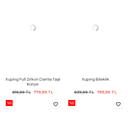
Xuping Full Zirkon Damla Taşlı
Xuping Bileklik
Künye
819,99 TL
779,99 TL
839,99 TL
799,99 TL
%5
%5