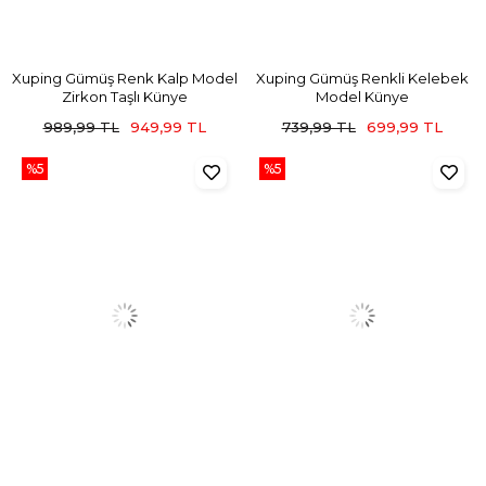
Xuping Gümüş Renk Kalp Model
Xuping Gümüş Renkli Kelebek
Zirkon Taşlı Künye
Model Künye
989,99 TL
949,99 TL
739,99 TL
699,99 TL
%5
%5