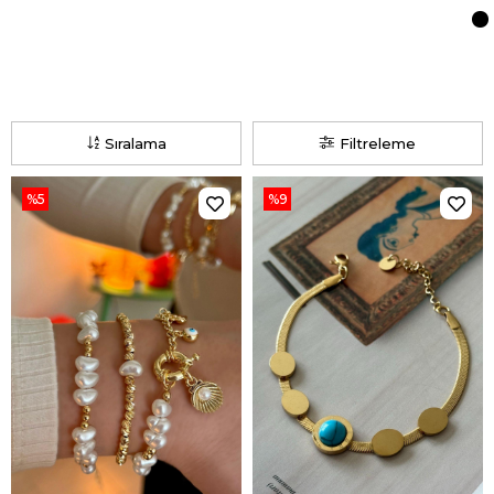
Sıralama
Filtreleme
%5
%9