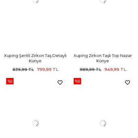
Xuping Şeritli Zirkon Taş Detaylı
Xuping Zirkon Taşlı Top Nazar
Künye
Künye
839,99 TL
799,99 TL
989,99 TL
949,99 TL
%5
%5