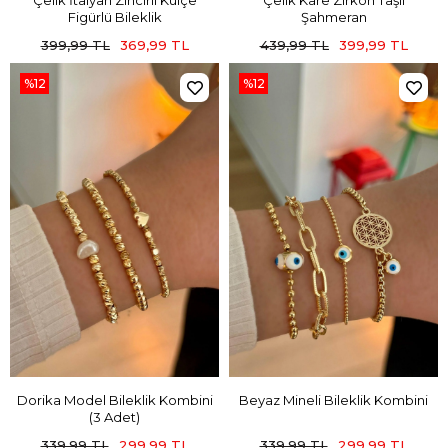
Çelik İtalyan Zincirli Külçe
Çelik Kare Zirkon Taşlı
Figürlü Bileklik
Şahmeran
399,99 TL
369,99 TL
439,99 TL
399,99 TL
%12
%12
Dorika Model Bileklik Kombini
Beyaz Mineli Bileklik Kombini
(3 Adet)
339,99 TL
299,99 TL
339,99 TL
299,99 TL