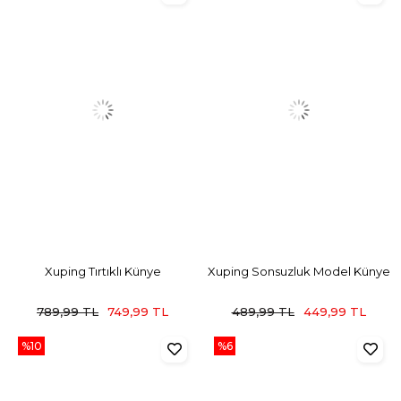
Xuping Tırtıklı Künye
Xuping Sonsuzluk Model Künye
789,99 TL
749,99 TL
489,99 TL
449,99 TL
%10
%6