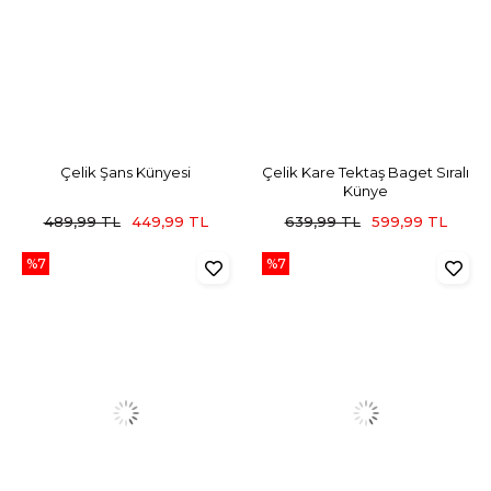
Çelik Şans Künyesi
Çelik Kare Tektaş Baget Sıralı
Künye
489,99 TL
449,99 TL
639,99 TL
599,99 TL
%7
%7