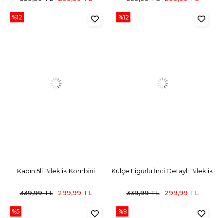
%12
%12
Kadın 5li Bileklik Kombini
Külçe Figürlü İnci Detaylı Bileklik
339,99 TL
299,99 TL
339,99 TL
299,99 TL
%5
%8