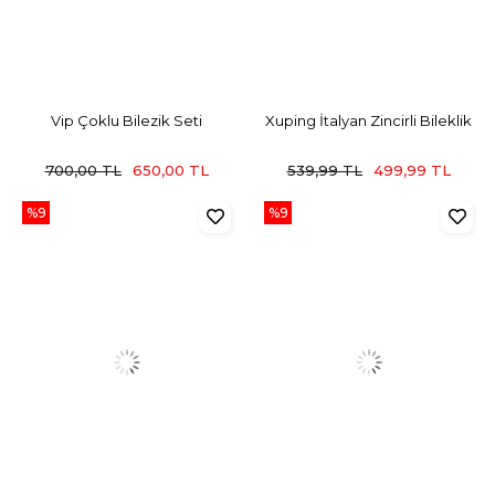
Vip Çoklu Bilezik Seti
Xuping İtalyan Zincirli Bileklik
700,00 TL
650,00 TL
539,99 TL
499,99 TL
%9
%9