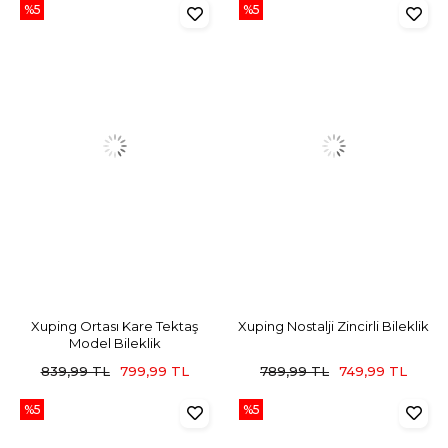
%5
%5
Xuping Ortası Kare Tektaş
Xuping Nostalji Zincirli Bileklik
Model Bileklik
839,99 TL
799,99 TL
789,99 TL
749,99 TL
%5
%5