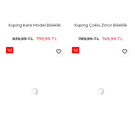
Xuping Kare Model Bileklik
Xuping Çoklu Zincir Bileklik
839,99 TL
799,99 TL
789,99 TL
749,99 TL
%5
%5