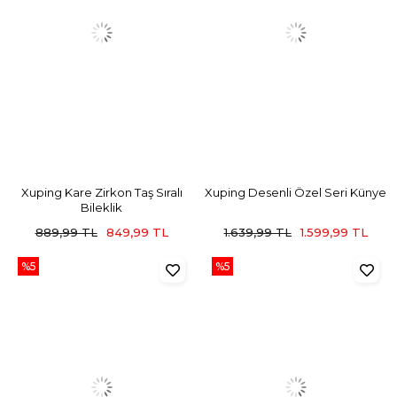
Xuping Kare Zirkon Taş Sıralı
Xuping Desenli Özel Seri Künye
Bileklik
889,99 TL
849,99 TL
1.639,99 TL
1.599,99 TL
%5
%5