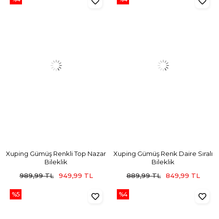
Xuping Gümüş Renkli Top Nazar
Xuping Gümüş Renk Daire Sıralı
Bileklik
Bileklik
989,99 TL
949,99 TL
889,99 TL
849,99 TL
%5
%4