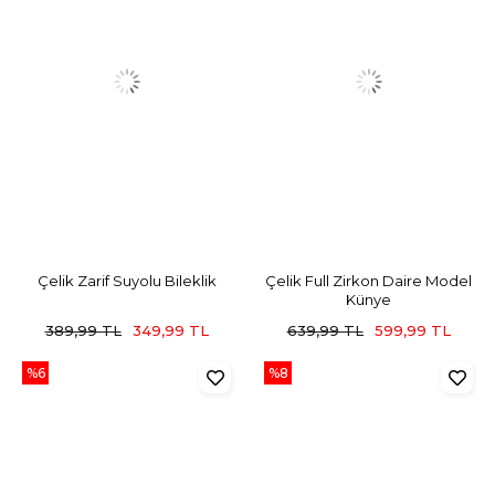
Çelik Zarif Suyolu Bileklik
Çelik Full Zirkon Daire Model
Künye
389,99 TL
349,99 TL
639,99 TL
599,99 TL
%6
%8