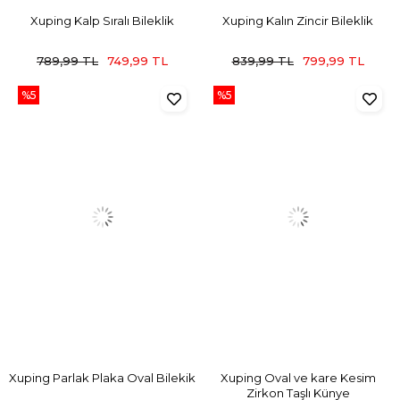
Xuping Kalp Sıralı Bileklik
Xuping Kalın Zincir Bileklik
789,99 TL
749,99 TL
839,99 TL
799,99 TL
%5
%5
Xuping Parlak Plaka Oval Bilekik
Xuping Oval ve kare Kesim
Zirkon Taşlı Künye