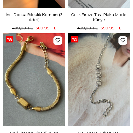
İnci Dorika Bileklik Kombini (3
Çelik Firuze Taşlı Plaka Model
Adet)
Künye
409,99 TL
389,99 TL
439,99 TL
399,99 TL
%8
%9