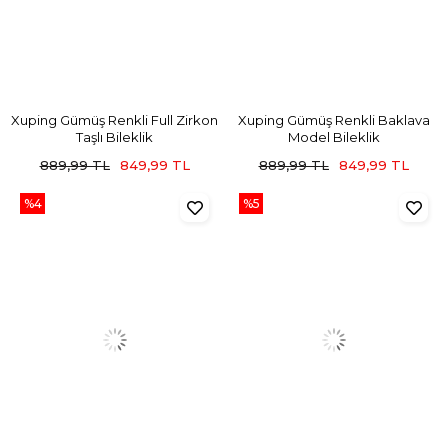
Xuping Gümüş Renkli Full Zirkon
Xuping Gümüş Renkli Baklava
Taşlı Bileklik
Model Bileklik
889,99 TL
849,99 TL
889,99 TL
849,99 TL
%4
%5