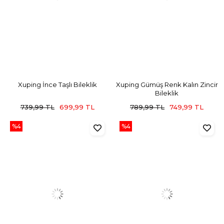
Xuping İnce Taşlı Bileklik
Xuping Gümüş Renk Kalın Zincir
Bileklik
739,99 TL
699,99 TL
789,99 TL
749,99 TL
%4
%4