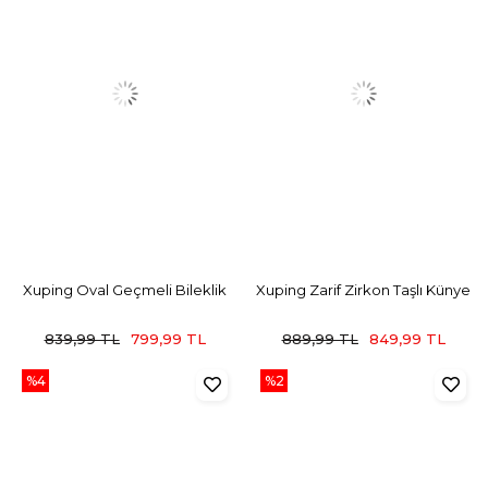
Xuping Oval Geçmeli Bileklik
Xuping Zarif Zirkon Taşlı Künye
839,99 TL
799,99 TL
889,99 TL
849,99 TL
%4
%2