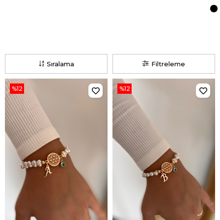
Sıralama
Filtreleme
%12
%12