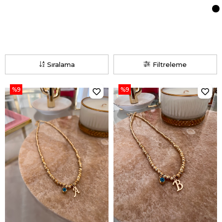
Sıralama
Filtreleme
%9
%9