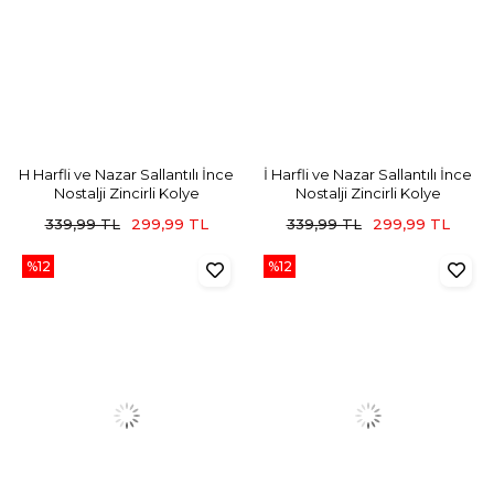
H Harfli ve Nazar Sallantılı İnce
İ Harfli ve Nazar Sallantılı İnce
Nostalji Zincirli Kolye
Nostalji Zincirli Kolye
339,99 TL
299,99 TL
339,99 TL
299,99 TL
%12
%12