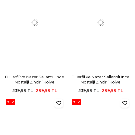
D Harfli ve Nazar Sallantılı İnce
E Harfli ve Nazar Sallantılı İnce
Nostalji Zincirli Kolye
Nostalji Zincirli Kolye
339,99 TL
299,99 TL
339,99 TL
299,99 TL
%12
%12