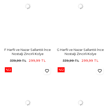
F Harfli ve Nazar Sallantılı İnce
G Harfli ve Nazar Sallantılı İnce
Nostalji Zincirli Kolye
Nostalji Zincirli Kolye
339,99 TL
299,99 TL
339,99 TL
299,99 TL
%12
%12