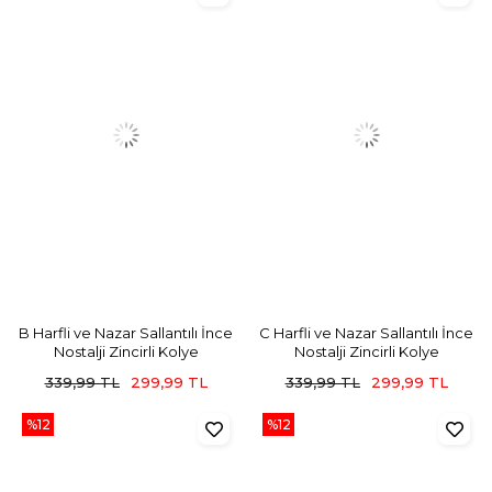
B Harfli ve Nazar Sallantılı İnce
C Harfli ve Nazar Sallantılı İnce
Nostalji Zincirli Kolye
Nostalji Zincirli Kolye
339,99 TL
299,99 TL
339,99 TL
299,99 TL
%12
%12