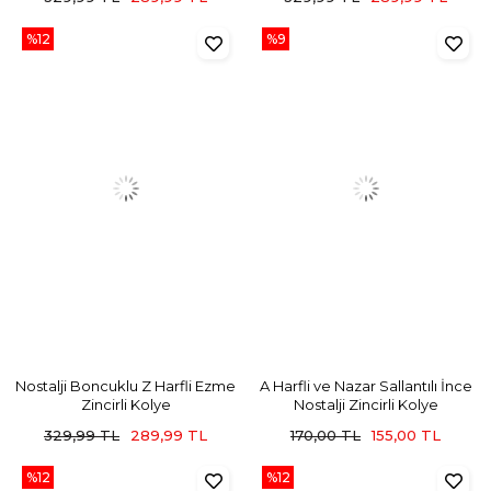
%12
%9
Nostalji Boncuklu Z Harfli Ezme
A Harfli ve Nazar Sallantılı İnce
Zincirli Kolye
Nostalji Zincirli Kolye
329,99 TL
289,99 TL
170,00 TL
155,00 TL
%12
%12