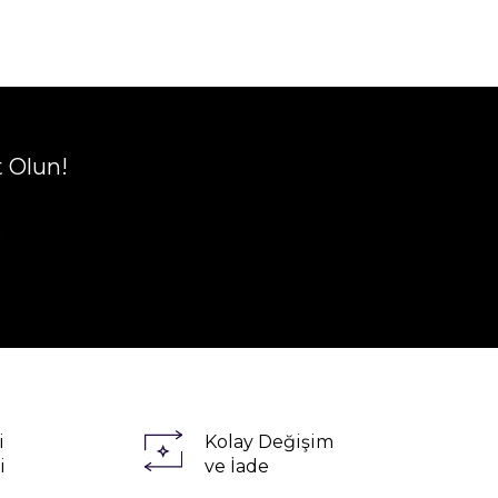
t Olun!
R
i
Kolay Değişim
i
ve İade