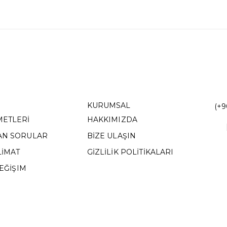
KURUMSAL
(+9
METLERİ
HAKKIMIZDA
AN SORULAR
BİZE ULAŞIN
LİMAT
GİZLİLİK POLİTİKALARI
DEĞİŞIM