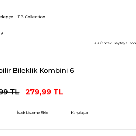
Kelepçe
TB Collection
 6
< < Önceki Sayfaya Dön
bilir Bileklik Kombini 6
,99 TL
279,99 TL
İstek Listeme Ekle
Karşılaştır