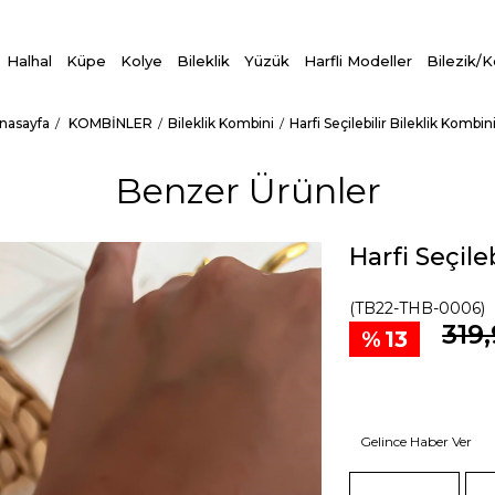
Halhal
Küpe
Kolye
Bileklik
Yüzük
Harfli Modeller
Bilezik/
nasayfa
KOMBİNLER
Bileklik Kombini
Harfi Seçilebilir Bileklik Kombini
Benzer Ürünler
Harfi Seçile
(TB22-THB-0006)
319
13
Gelince Haber Ver