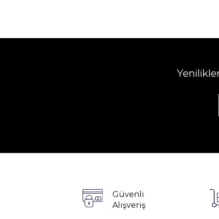
Yenilikl
Güvenli
Alışveriş