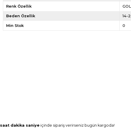
Renk Özellik
GO
Beden Özellik
14-
Min Stok
0
saat
dakika
saniye
içinde sipariş verirseniz
bugün
kargoda!