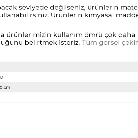
pacak seviyede değilseniz, ürünlerin mate
llanabilirsiniz. Ürünlerin kimyasal madd
rda ürünlerimizin kullanım ömrü çok daha 
unu belirtmek isteriz.
Tüm görsel çekim
LD
20 cm