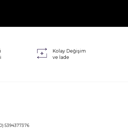
i
Kolay Değişim
i
ve İade
0) 5394377376