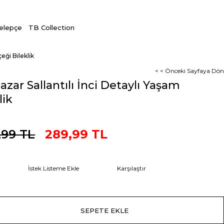
Kelepçe
TB Collection
çeği Bileklik
< < Önceki Sayfaya Dön
Nazar Sallantılı İnci Detaylı Yaşam
lik
,99 TL
289,99 TL
İstek Listeme Ekle
Karşılaştır