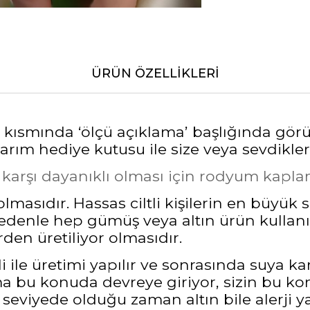
ÜRÜN ÖZELLIKLERI
alt kısmında ‘ölçü açıklama’ başlığında gö
rım hediye kutusu ile size veya sevdikleri
a karşı dayanıklı olması için rodyum kapl
masıdır. Hassas ciltli kişilerin en büyük 
nedenle hep gümüş veya altın ürün kullanı
den üretiliyor olmasıdır.
 ile üretimi yapılır ve sonrasında suya ka
bu konuda devreye giriyor, sizin bu kon
seviyede olduğu zaman altın bile alerji ya