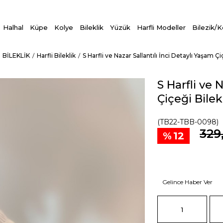
Halhal
Küpe
Kolye
Bileklik
Yüzük
Harfli Modeller
Bilezik/
BİLEKLİK
Harfli Bileklik
S Harfli ve Nazar Sallantılı İnci Detaylı Yaşam Çi
S Harfli ve 
Çiçeği Bilek
(TB22-TBB-0098)
329
12
Gelince Haber Ver