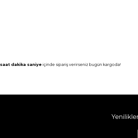
saat
dakika
saniye
içinde sipariş verirseniz
bugün
kargoda!
Yenilikl