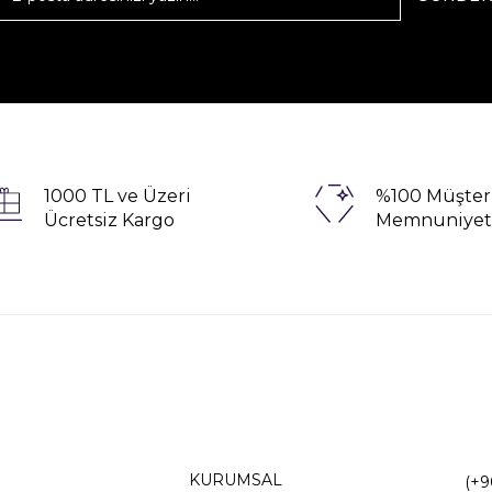
1000 TL ve Üzeri
%100 Müşter
Ücretsiz Kargo
Memnuniyet
KURUMSAL
(+9