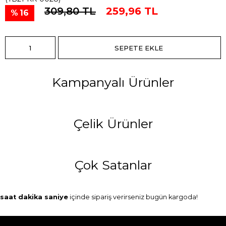
309,80 TL
259,96 TL
16
Kampanyalı Ürünler
Çelik Ürünler
Çok Satanlar
saat
dakika
saniye
içinde sipariş verirseniz
bugün
kargoda!