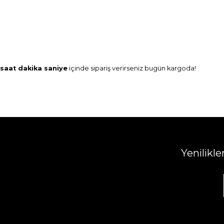
saat
dakika
saniye
içinde sipariş verirseniz
bugün
kargoda!
Yenilikl