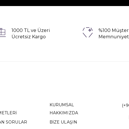
1000 TL ve Üzeri
%100 Müşter
Ücretsiz Kargo
Memnuniyet
KURUMSAL
(+9
METLERİ
HAKKIMIZDA
AN SORULAR
BİZE ULAŞIN