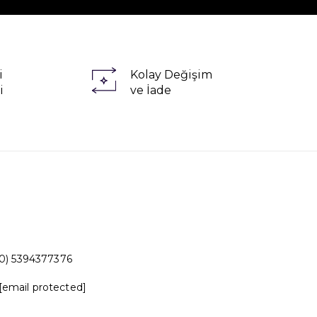
i
Kolay Değişim
i
ve İade
0) 5394377376
[email protected]