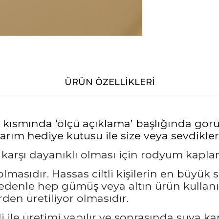
ÜRÜN ÖZELLIKLERI
alt kısmında ‘ölçü açıklama’ başlığında gö
rım hediye kutusu ile size veya sevdikleri
a karşı dayanıklı olması için rodyum kapl
masıdır. Hassas ciltli kişilerin en büyük 
nedenle hep gümüş veya altın ürün kullanı
den üretiliyor olmasıdır.
 ile üretimi yapılır ve sonrasında suya ka