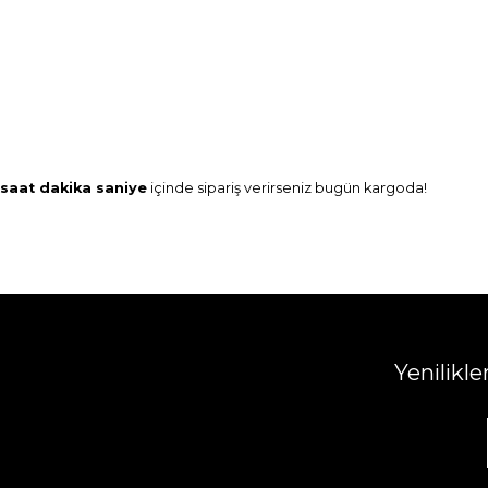
saat
dakika
saniye
içinde sipariş verirseniz
bugün
kargoda!
Yenilikl