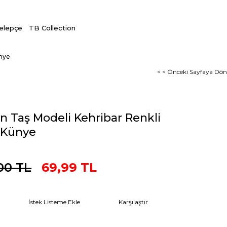
Kelepçe
TB Collection
ünye
< < Önceki Sayfaya Dön
n Taş Modeli Kehribar Renkli
ı Künye
00 TL
69,99 TL
İstek Listeme Ekle
Karşılaştır