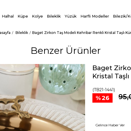
Halhal
Küpe
Kolye
Bileklik
Yüzük
Harfli Modeller
Bilezik/
asayfa
Bileklik
Baget Zirkon Taş Modeli Kehribar Renkli Kristal Taşlı K
Benzer Ürünler
Baget Zirko
Kristal Taşl
(TB21-1441)
95,
26
Gelince Haber Ver