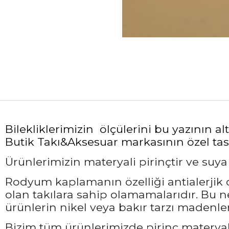
Bilekliklerimizin ölçülerini bu yazının 
Butik Takı&Aksesuar markasının özel tasa
Ürünlerimizin materyali pirinçtir ve suy
Rodyum kaplamanın özelliği antialerjik ol
olan takılara sahip olamamalarıdır. Bu 
ürünlerin nikel veya bakır tarzı madenler
Bizim tüm ürünlerimizde pirinç materyali