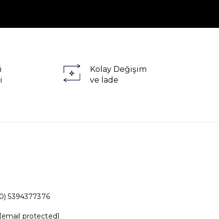
i
Kolay Değişim
i
ve İade
0) 5394377376
[email protected]