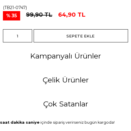
(TB21-0747)
99,90 TL
64,90 TL
35
Kampanyalı Ürünler
Çelik Ürünler
Çok Satanlar
saat
dakika
saniye
içinde sipariş verirseniz
bugün
kargoda!