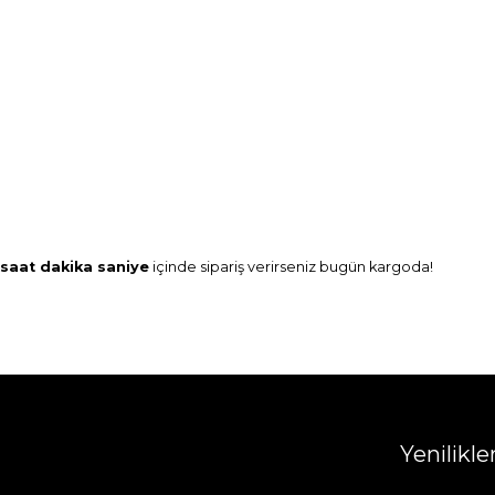
saat
dakika
saniye
içinde sipariş verirseniz
bugün
kargoda!
Yenilikl