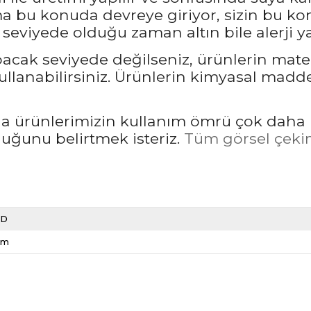
bu konuda devreye giriyor, sizin bu kon
seviyede olduğu zaman altın bile alerji ya
pacak seviyede değilseniz, ürünlerin mate
llanabilirsiniz. Ürünlerin kimyasal madd
rda ürünlerimizin kullanım ömrü çok daha 
unu belirtmek isteriz.
Tüm görsel çekim
LD
cm