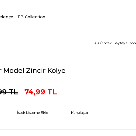
Kelepçe
TB Collection
< < Önceki Sayfaya Dön
 Model Zincir Kolye
99 TL
74,99 TL
İstek Listeme Ekle
Karşılaştır