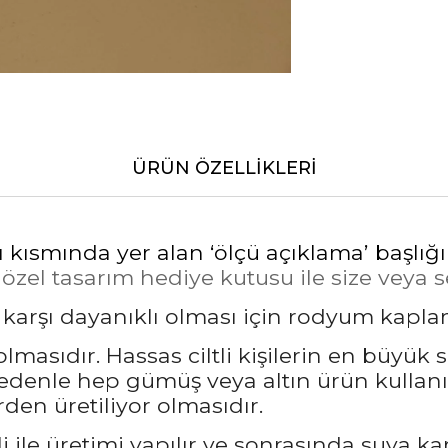
ÜRÜN ÖZELLIKLERI
ı kısmında yer alan ‘ölçü açıklama’ başlığ
el tasarım hediye kutusu ile size veya sev
a karşı dayanıklı olması için rodyum kapl
masıdır. Hassas ciltli kişilerin en büyük 
nedenle hep gümüş veya altın ürün kullanı
den üretiliyor olmasıdır.
 ile üretimi yapılır ve sonrasında suya ka