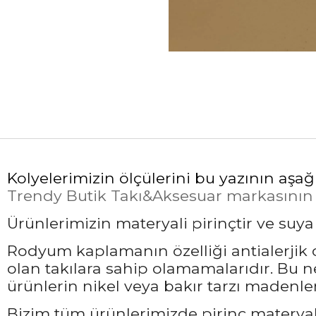
Kolyelerimizin ölçülerini bu yazının aşağ
Trendy Butik Takı&Aksesuar markasının öz
Ürünlerimizin materyali pirinçtir ve suy
Rodyum kaplamanın özelliği antialerjik ol
olan takılara sahip olamamalarıdır. Bu 
ürünlerin nikel veya bakır tarzı madenler
Bizim tüm ürünlerimizde pirinç materyali