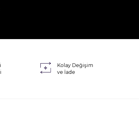
R
i
Kolay Değişim
i
ve İade