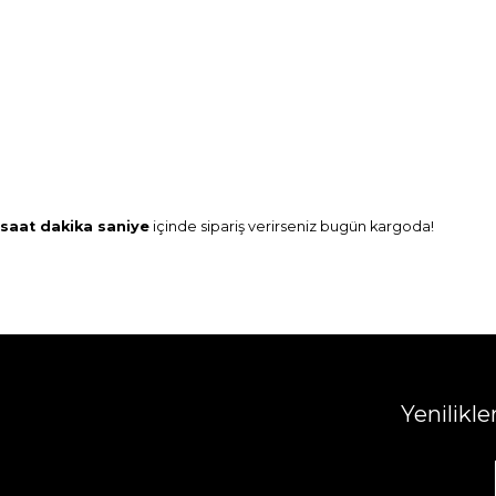
saat
dakika
saniye
içinde sipariş verirseniz
bugün
kargoda!
Yenilikl