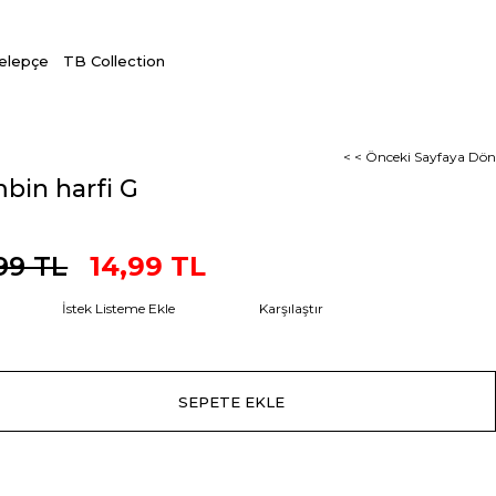
Kelepçe
TB Collection
< < Önceki Sayfaya Dön
mbin harfi G
99 TL
14,99 TL
İstek Listeme Ekle
Karşılaştır