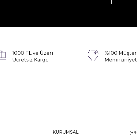
1000 TL ve Üzeri
%100 Müşter
Ücretsiz Kargo
Memnuniyet
KURUMSAL
(+9