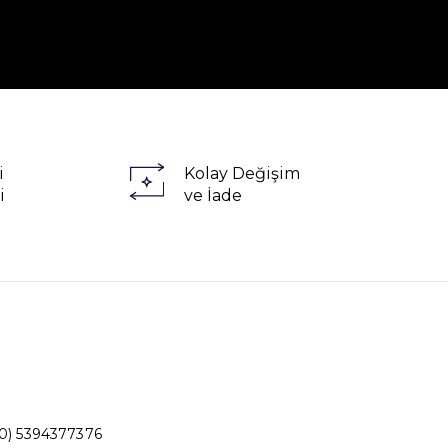
i
Kolay Değişim
i
ve İade
0) 5394377376