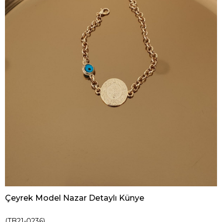
Çeyrek Model Nazar Detaylı Künye
(TB21-0236)