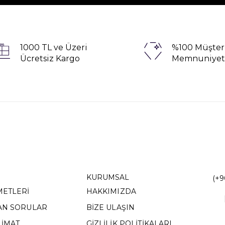
1000 TL ve Üzeri
%100 Müşter
Ücretsiz Kargo
Memnuniyet
KURUMSAL
(+9
METLERİ
HAKKIMIZDA
AN SORULAR
BİZE ULAŞIN
LİMAT
GİZLİLİK POLİTİKALARI