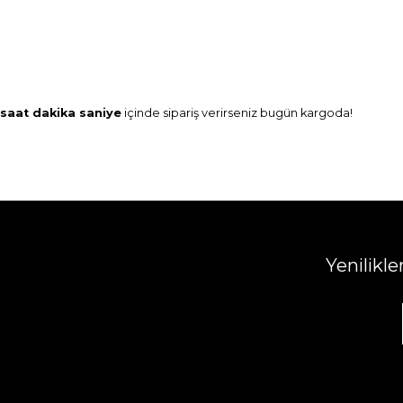
saat
dakika
saniye
içinde sipariş verirseniz
bugün
kargoda!
Yenilikl