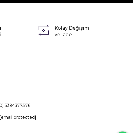
i
Kolay Değişim
i
ve İade
0) 5394377376
[email protected]