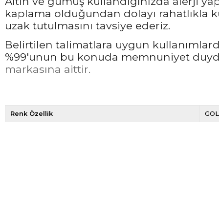
Altın ve gümüş kullandığınızda alerji ya
kaplama olduğundan dolayı rahatlıkla ku
uzak tutulmasını tavsiye ederiz.
Belirtilen talimatlara uygun kullanımla
%99'unun bu konuda memnuniyet duyduğ
markasına aittir.
Renk Özellik
GO