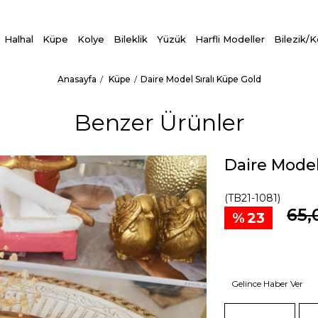
Halhal
Küpe
Kolye
Bileklik
Yüzük
Harfli Modeller
Bilezik/
Anasayfa
Küpe
Daire Model Sıralı Küpe Gold
Benzer Ürünler
Daire Model
(TB21-1081)
65,
23
Gelince Haber Ver