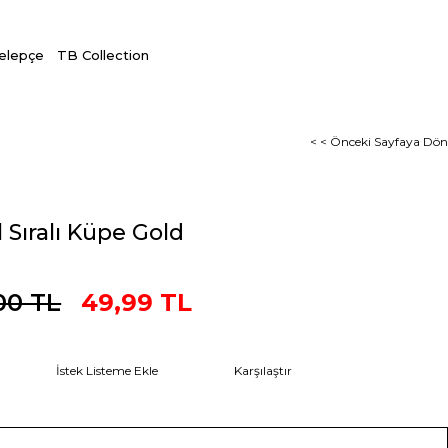
Kelepçe
TB Collection
< < Önceki Sayfaya Dön
 Sıralı Küpe Gold
00 TL
49,99 TL
İstek Listeme Ekle
Karşılaştır