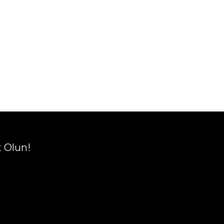
t Olun!
R