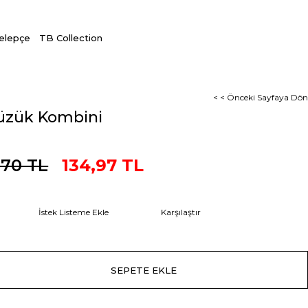
Kelepçe
TB Collection
< < Önceki Sayfaya Dön
üzük Kombini
,70 TL
134,97 TL
İstek Listeme Ekle
Karşılaştır