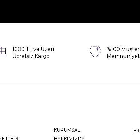
1000 TL ve Üzeri
%100 Müşter
Ücretsiz Kargo
Memnuniyet
KURUMSAL
(+9
METLERİ
HAKKIMIZDA