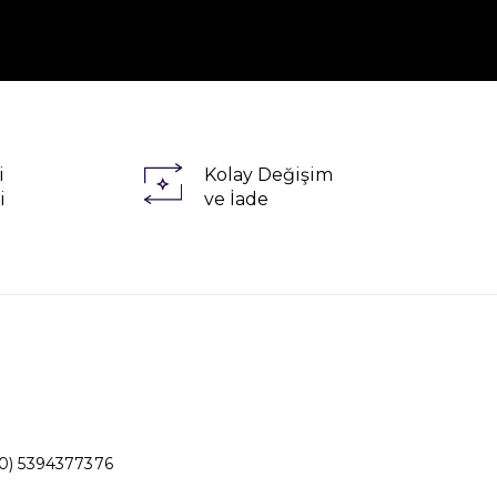
i
Kolay Değişim
i
ve İade
0) 5394377376