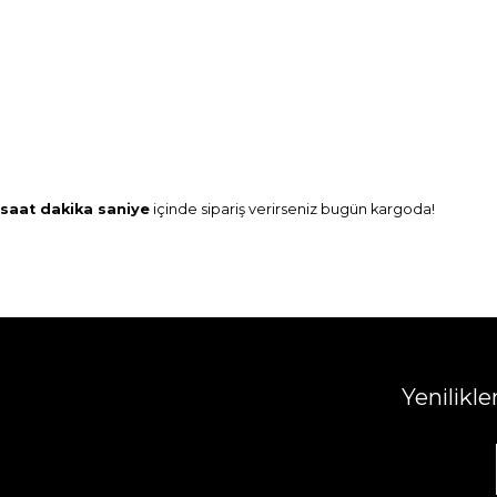
saat
dakika
saniye
içinde sipariş verirseniz
bugün
kargoda!
Yenilikl