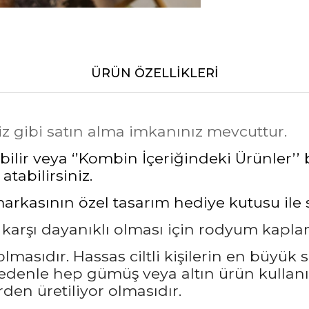
ÜRÜN ÖZELLIKLERI
iz gibi satın alma imkanınız mevcuttur.
lir veya ‘’Kombin İçeriğindeki Ürünler’’ b
atabilirsiniz.
asının özel tasarım hediye kutusu ile siz
a karşı dayanıklı olması için rodyum kapl
masıdır. Hassas ciltli kişilerin en büyük 
nedenle hep gümüş veya altın ürün kullanı
den üretiliyor olmasıdır.