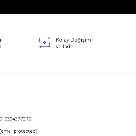
i
Kolay Değişim
i
ve İade
0) 5394377376
[email protected]