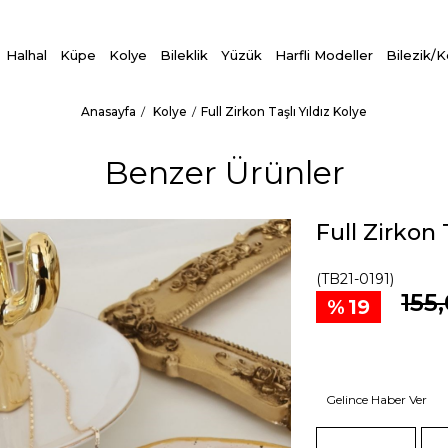
Halhal
Küpe
Kolye
Bileklik
Yüzük
Harfli Modeller
Bilezik/
Anasayfa
Kolye
Full Zirkon Taşlı Yıldız Kolye
Benzer Ürünler
Full Zirkon 
(TB21-0191)
155
19
Gelince Haber Ver