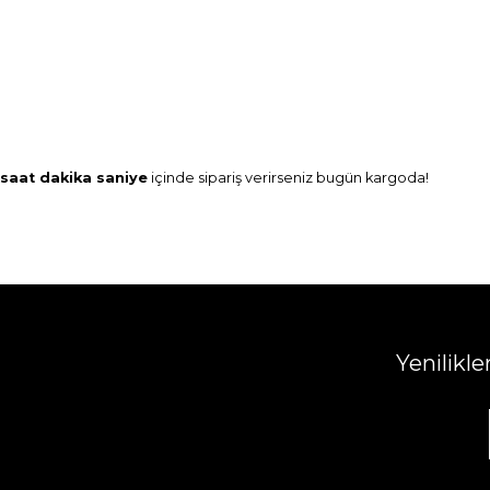
saat
dakika
saniye
içinde sipariş verirseniz
bugün
kargoda!
Yenilikl