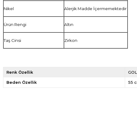
Nikel
Alerjik Madde İçermemektedir
Ürün Rengi
Altın
Taş Cinsi
Zirkon
Renk Özellik
GO
Beden Özellik
55 