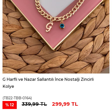
G Harfli ve Nazar Sallantılı İnce Nostalji Zincirli
Kolye
(TB22-TBB-0164)
339,99 TL
299,99 TL
12