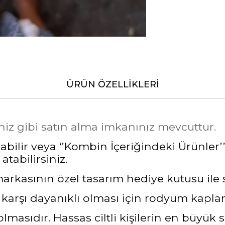
ÜRÜN ÖZELLIKLERI
niz gibi satın alma imkanınız mevcuttur.
bilir veya ‘’Kombin İçeriğindeki Ürünler’’
atabilirsiniz.
asının özel tasarım hediye kutusu ile siz
a karşı dayanıklı olması için rodyum kapl
masıdır. Hassas ciltli kişilerin en büyük 