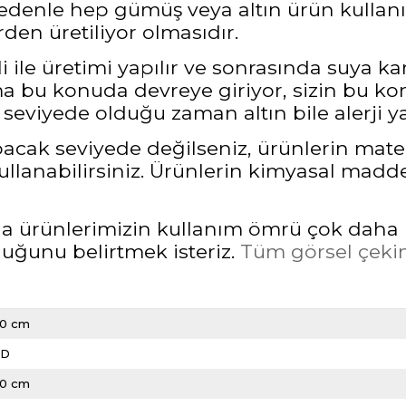
nedenle hep gümüş veya altın ürün kullanı
den üretiliyor olmasıdır.
 ile üretimi yapılır ve sonrasında suya ka
bu konuda devreye giriyor, sizin bu kon
seviyede olduğu zaman altın bile alerji ya
pacak seviyede değilseniz, ürünlerin mate
llanabilirsiniz. Ürünlerin kimyasal madd
rda ürünlerimizin kullanım ömrü çok daha 
unu belirtmek isteriz.
Tüm görsel çekim
20 cm
LD
20 cm