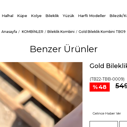
Halhal
Küpe
Kolye
Bileklik
Yüzük
Harfli Modeller
Bilezik/
Anasayfa
KOMBİNLER
Bileklik Kombini
Gold Bileklik Kombini TB09
Benzer Ürünler
Gold Bilekl
(TB22-TBB-0009)
549
48
Gelince Haber Ver