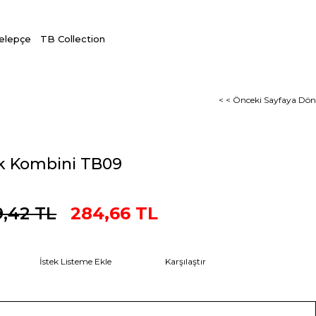
Kelepçe
TB Collection
< < Önceki Sayfaya Dön
ik Kombini TB09
,42 TL
284,66 TL
İstek Listeme Ekle
Karşılaştır