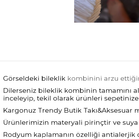
Görseldeki bileklik
kombinini arzu ettiği
Dilerseniz bileklik kombinin tamamını ala
inceleyip, tekil olarak ürünleri sepetinize 
Kargonuz Trendy Butik Takı&Aksesuar mark
Ürünlerimizin materyali pirinçtir ve suy
Rodyum kaplamanın özelliği antialerjik ol