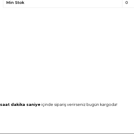
Min Stok
0
saat
dakika
saniye
içinde sipariş verirseniz
bugün
kargoda!