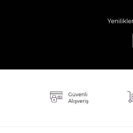
Yenilikl
Güvenli
Alışveriş