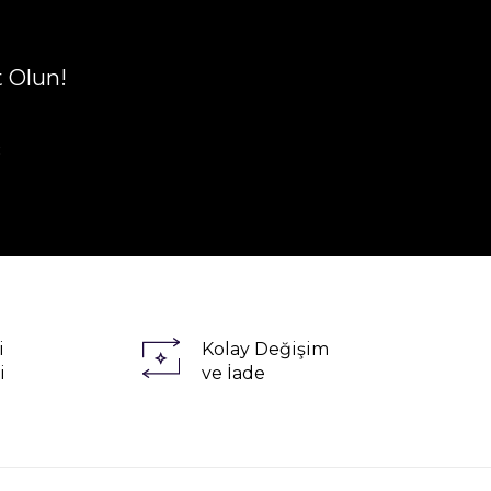
t Olun!
R
i
Kolay Değişim
i
ve İade