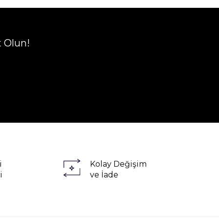
t Olun!
R
i
Kolay Değişim
i
ve İade