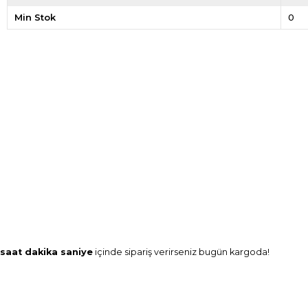
Min Stok
0
saat
dakika
saniye
içinde sipariş verirseniz
bugün
kargoda!