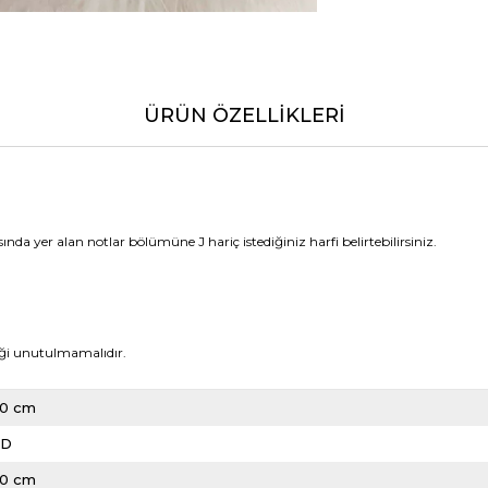
ÜRÜN ÖZELLIKLERI
ında yer alan notlar bölümüne J hariç istediğiniz harfi belirtebilirsiniz.
iği unutulmamalıdır.
20 cm
LD
20 cm