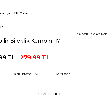
Kelepçe
TB Collection
 17
< < Önceki Sayfaya Dön
bilir Bileklik Kombini 17
,99 TL
279,99 TL
İstek Listeme Ekle
Karşılaştır