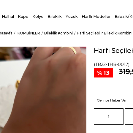
Halhal
Küpe
Kolye
Bileklik
Yüzük
Harfli Modeller
Bilezik/
nasayfa
KOMBİNLER
Bileklik Kombini
Harfi Seçilebilir Bileklik Kombini
Harfi Seçile
(TB22-THB-0017)
319
13
Gelince Haber Ver