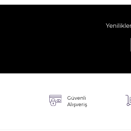
Yenilikl
Güvenli
Alışveriş