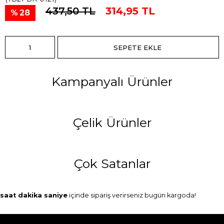
437,50 TL
314,95 TL
28
Kampanyalı Ürünler
Çelik Ürünler
Çok Satanlar
saat
dakika
saniye
içinde sipariş verirseniz
bugün
kargoda!