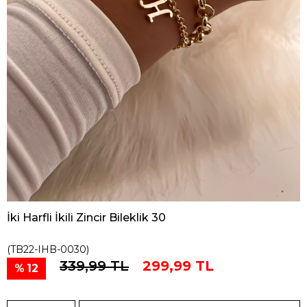
İki Harfli İkili Zincir Bileklik 30
(TB22-IHB-0030)
339,99 TL
299,99 TL
12