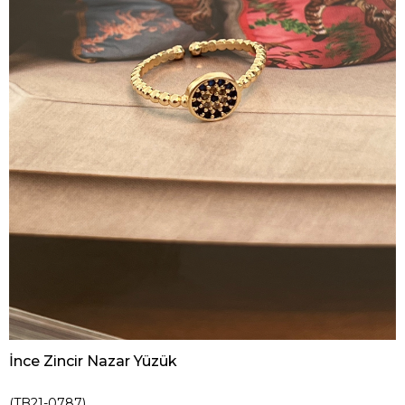
İnce Zincir Nazar Yüzük
(TB21-0787)