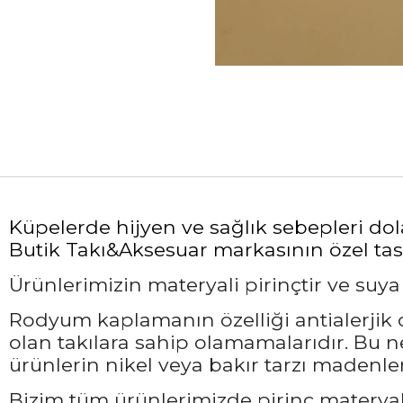
Küpelerde hijyen ve sağlık sebepleri do
Butik Takı&Aksesuar markasının özel tasa
Ürünlerimizin materyali pirinçtir ve suy
Rodyum kaplamanın özelliği antialerjik ol
olan takılara sahip olamamalarıdır. Bu 
ürünlerin nikel veya bakır tarzı madenler
Bizim tüm ürünlerimizde pirinç materyali