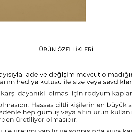
ÜRÜN ÖZELLIKLERI
layısıyla iade ve değişim mevcut olmadığı
rım hediye kutusu ile size veya sevdikleri
a karşı dayanıklı olması için rodyum kapl
masıdır. Hassas ciltli kişilerin en büyük 
nedenle hep gümüş veya altın ürün kullanı
den üretiliyor olmasıdır.
 ile üretimi yapılır ve sonrasında suya ka