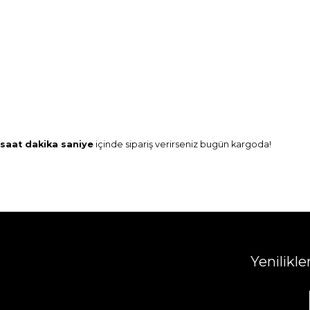
saat
dakika
saniye
içinde sipariş verirseniz
bugün
kargoda!
Yenilikl