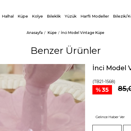
Halhal
Küpe
Kolye
Bileklik
Yüzük
Harfli Modeller
Bilezik/
Anasayfa
Küpe
İnci Model Vintage Küpe
Benzer Ürünler
İnci Model 
(TB21-1568)
85,
35
Gelince Haber Ver