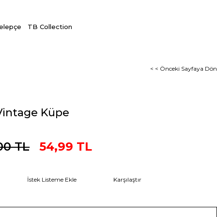
Kelepçe
TB Collection
< < Önceki Sayfaya Dön
Vintage Küpe
00 TL
54,99 TL
İstek Listeme Ekle
Karşılaştır