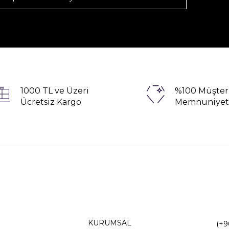
1000 TL ve Üzeri
%100 Müşter
Ücretsiz Kargo
Memnuniyet
KURUMSAL
(+9