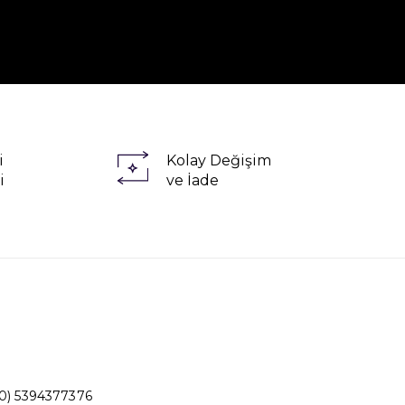
i
Kolay Değişim
i
ve İade
0) 5394377376