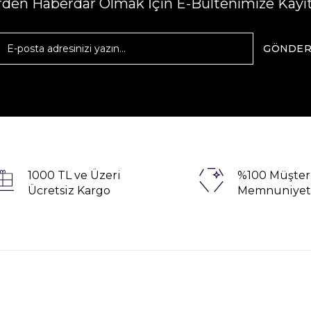
erden Haberdar Olmak İçin E-Bültenimize Kayı
GÖNDE
1000 TL ve Üzeri
%100 Müşter
Ücretsiz Kargo
Memnuniyet