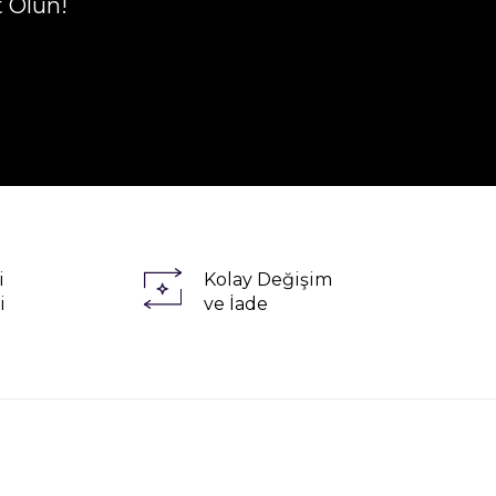
t Olun!
R
i
Kolay Değişim
i
ve İade