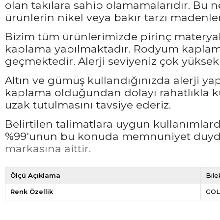
olan takılara sahip olamamalarıdır. Bu 
ürünlerin nikel veya bakır tarzı madenler
Bizim tüm ürünlerimizde pirinç materyali
kaplama yapılmaktadır. Rodyum kaplama 
geçmektedir. Alerji seviyeniz çok yüksek 
Altın ve gümüş kullandığınızda alerji ya
kaplama olduğundan dolayı rahatlıkla ku
uzak tutulmasını tavsiye ederiz.
Belirtilen talimatlara uygun kullanımla
%99'unun bu konuda memnuniyet duyduğ
markasına aittir.
Ölçü Açıklama
Bile
Renk Özellik
GO