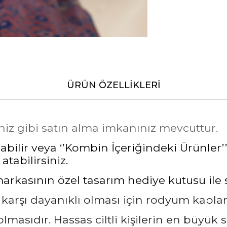
ÜRÜN ÖZELLIKLERI
niz gibi satın alma imkanınız mevcuttur.
bilir veya ‘’Kombin İçeriğindeki Ürünler’’
atabilirsiniz.
asının özel tasarım hediye kutusu ile siz
a karşı dayanıklı olması için rodyum kapl
masıdır. Hassas ciltli kişilerin en büyük 