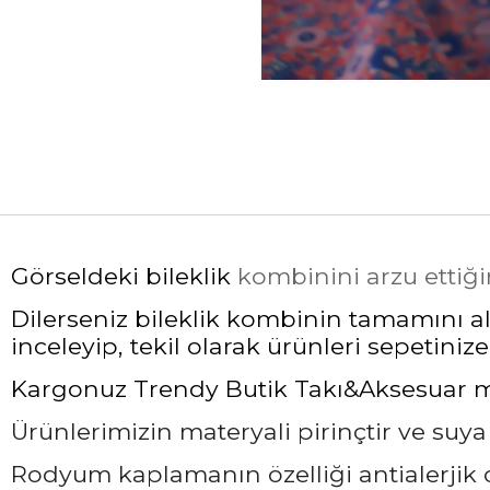
Görseldeki bileklik
kombinini arzu ettiği
Dilerseniz bileklik kombinin tamamını ala
inceleyip, tekil olarak ürünleri sepetinize 
Kargonuz Trendy Butik Takı&Aksesuar mark
Ürünlerimizin materyali pirinçtir ve suy
Rodyum kaplamanın özelliği antialerjik ol