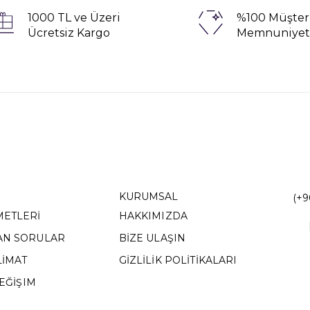
1000 TL ve Üzeri
%100 Müşter
Ücretsiz Kargo
Memnuniyet
KURUMSAL
(+9
METLERİ
HAKKIMIZDA
AN SORULAR
BİZE ULAŞIN
LİMAT
GİZLİLİK POLİTİKALARI
DEĞİŞIM