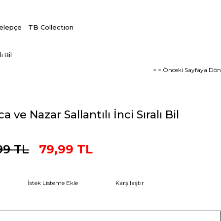
Kelepçe
TB Collection
ı Bil
< < Önceki Sayfaya Dön
a ve Nazar Sallantılı İnci Sıralı Bil
99 TL
79,99 TL
İstek Listeme Ekle
Karşılaştır