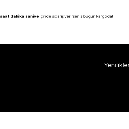
saat
dakika
saniye
içinde sipariş verirseniz
bugün
kargoda!
Yenilikl