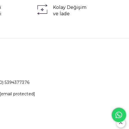
i
Kolay Değişim
i
ve İade
0) 5394377376
[email protected]