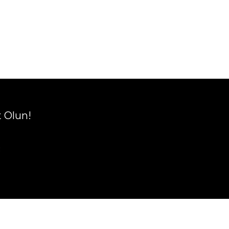
t Olun!
R