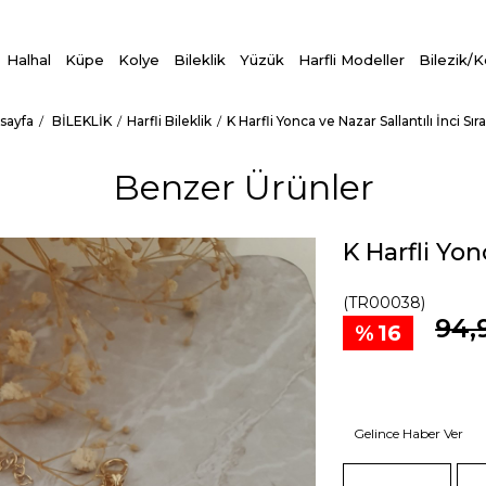
Halhal
Küpe
Kolye
Bileklik
Yüzük
Harfli Modeller
Bilezik/
sayfa
BİLEKLİK
Harfli Bileklik
K Harfli Yonca ve Nazar Sallantılı İnci Sıral
Benzer Ürünler
K Harfli Yonc
(TR00038)
94,
16
Gelince Haber Ver