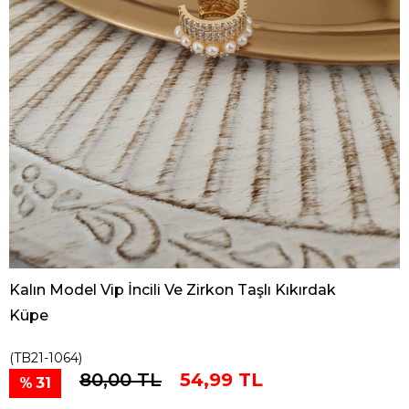
Kalın Model Vip İncili Ve Zirkon Taşlı Kıkırdak
Küpe
(TB21-1064)
80,00 TL
54,99 TL
31