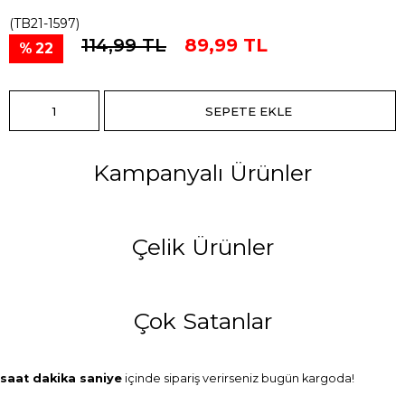
(TB21-1597)
114,99 TL
89,99 TL
22
Kampanyalı Ürünler
Çelik Ürünler
Çok Satanlar
saat
dakika
saniye
içinde sipariş verirseniz
bugün
kargoda!