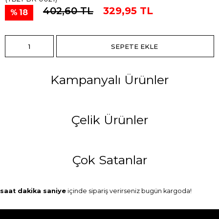
402,60 TL
329,95 TL
18
Kampanyalı Ürünler
Çelik Ürünler
Çok Satanlar
saat
dakika
saniye
içinde sipariş verirseniz
bugün
kargoda!