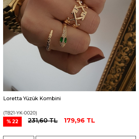
Loretta Yüzük Kombini
(TB21-YK-0020)
231,60 TL
179,96 TL
22