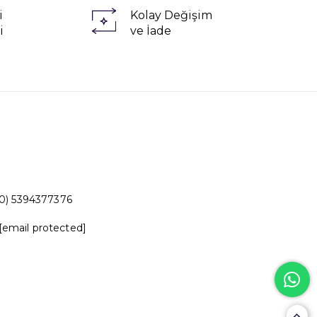
i
Kolay Değişim
i
ve İade
0) 5394377376
[email protected]