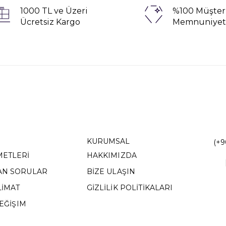
1000 TL ve Üzeri
%100 Müşter
Ücretsiz Kargo
Memnuniyet
KURUMSAL
(+9
METLERİ
HAKKIMIZDA
AN SORULAR
BİZE ULAŞIN
LİMAT
GİZLİLİK POLİTİKALARI
DEĞİŞIM