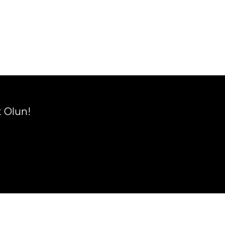
t Olun!
R