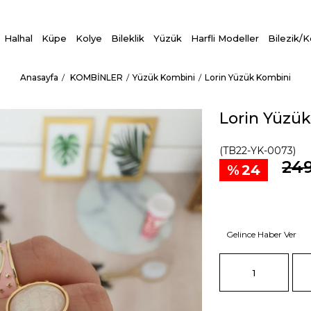
Halhal
Küpe
Kolye
Bileklik
Yüzük
Harfli Modeller
Bilezik/
Anasayfa
KOMBİNLER
Yüzük Kombini
Lorin Yüzük Kombini
Lorin Yüzü
(TB22-YK-0073)
249
24
Gelince Haber Ver