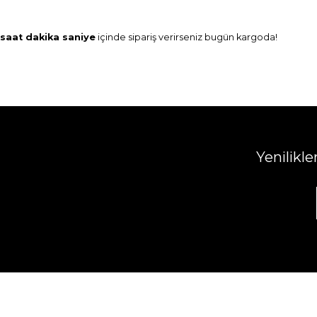
saat
dakika
saniye
içinde sipariş verirseniz
bugün
kargoda!
Yenilikl