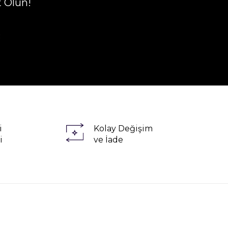
t Olun!
R
i
Kolay Değişim
i
ve İade