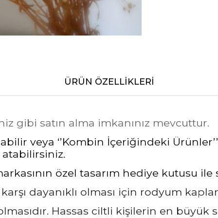
ÜRÜN ÖZELLIKLERI
niz gibi satın alma imkanınız mevcuttur.
bilir veya ‘’Kombin İçeriğindeki Ürünler’’
atabilirsiniz.
asının özel tasarım hediye kutusu ile siz
a karşı dayanıklı olması için rodyum kapl
masıdır. Hassas ciltli kişilerin en büyük 