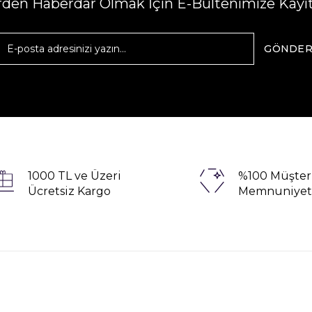
erden Haberdar Olmak İçin E-Bültenimize Kayı
GÖNDE
1000 TL ve Üzeri
%100 Müşter
Ücretsiz Kargo
Memnuniyet