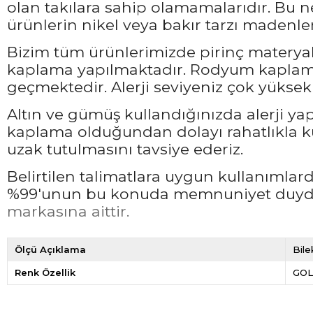
olan takılara sahip olamamalarıdır. Bu 
ürünlerin nikel veya bakır tarzı madenler
Bizim tüm ürünlerimizde pirinç materyali
kaplama yapılmaktadır. Rodyum kaplama 
geçmektedir. Alerji seviyeniz çok yüksek 
Altın ve gümüş kullandığınızda alerji ya
kaplama olduğundan dolayı rahatlıkla ku
uzak tutulmasını tavsiye ederiz.
Belirtilen talimatlara uygun kullanımla
%99'unun bu konuda memnuniyet duyduğ
markasına aittir.
Ölçü Açıklama
Bile
Renk Özellik
GO