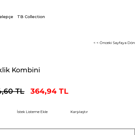
Kelepçe
TB Collection
< < Önceki Sayfaya Dön
klik Kombini
,60 TL
364,94 TL
İstek Listeme Ekle
Karşılaştır