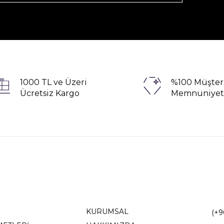
1000 TL ve Üzeri
%100 Müşter
Ücretsiz Kargo
Memnuniyet
KURUMSAL
(+9