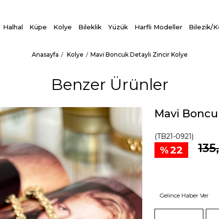
Halhal
Küpe
Kolye
Bileklik
Yüzük
Harfli Modeller
Bilezik/
Anasayfa
Kolye
Mavi Boncuk Detaylı Zincir Kolye
Benzer Ürünler
Mavi Boncuk
(TB21-0921)
135
22
Gelince Haber Ver