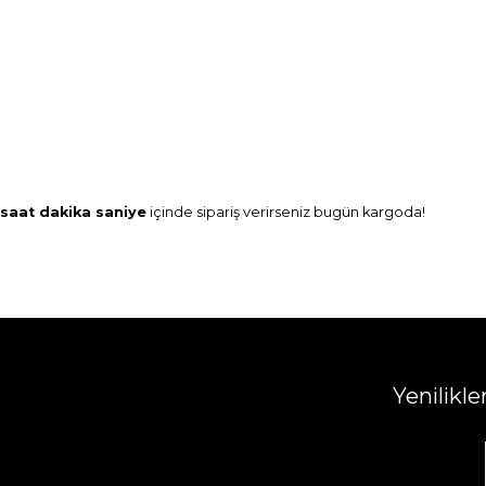
saat
dakika
saniye
içinde sipariş verirseniz
bugün
kargoda!
Yenilikl