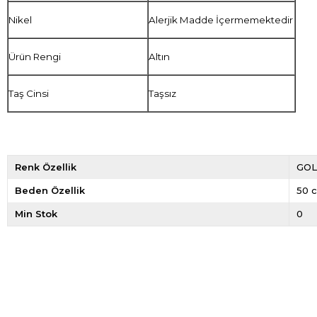
Nikel
Alerjik Madde İçermemektedir
Ürün Rengi
Altın
Taş Cinsi
Taşsız
Renk Özellik
GO
Beden Özellik
50 
Min Stok
0