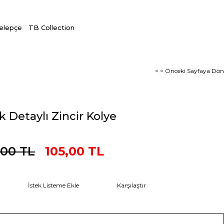
Kelepçe
TB Collection
< < Önceki Sayfaya Dön
 Detaylı Zincir Kolye
,00 TL
105,00 TL
İstek Listeme Ekle
Karşılaştır