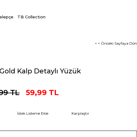
Kelepçe
TB Collection
< < Önceki Sayfaya Dön
 Gold Kalp Detaylı Yüzük
99 TL
59,99 TL
İstek Listeme Ekle
Karşılaştır