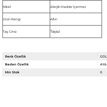
Nikel
Alerjik Madde İçermez
Ürün Rengi
Altın
Taşsız
Taş Cinsi
Renk Özellik
GO
Beden Özellik
AYA
Min Stok
0