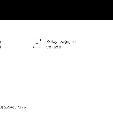
i
Kolay Değişim
i
ve İade
0) 5394377376