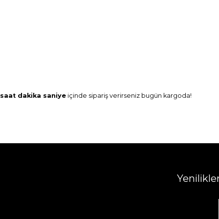
saat
dakika
saniye
içinde sipariş verirseniz
bugün
kargoda!
Yenilikl