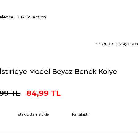
Kelepçe
TB Collection
< < Önceki Sayfaya Dön
 İstiridye Model Beyaz Bonck Kolye
,99 TL
84,99 TL
İstek Listeme Ekle
Karşılaştır