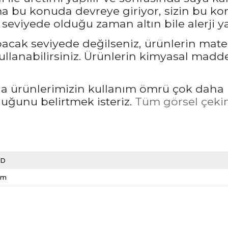
bu konuda devreye giriyor, sizin bu kon
seviyede olduğu zaman altın bile alerji ya
pacak seviyede değilseniz, ürünlerin mate
llanabilirsiniz. Ürünlerin kimyasal madd
rda ürünlerimizin kullanım ömrü çok daha 
unu belirtmek isteriz.
Tüm görsel çekim
LD
cm