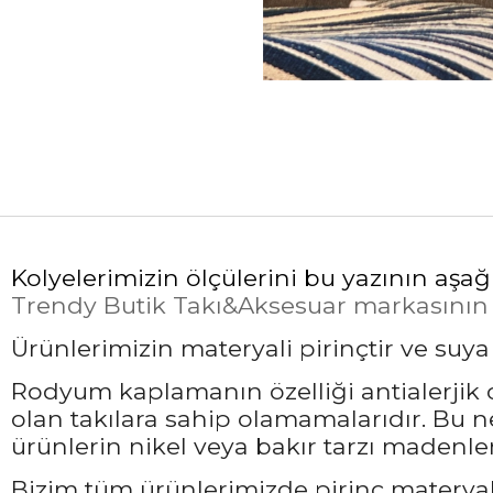
Kolyelerimizin ölçülerini bu yazının aşağ
Trendy Butik Takı&Aksesuar markasının öz
Ürünlerimizin materyali pirinçtir ve suy
Rodyum kaplamanın özelliği antialerjik ol
olan takılara sahip olamamalarıdır. Bu 
ürünlerin nikel veya bakır tarzı madenler
Bizim tüm ürünlerimizde pirinç materyali