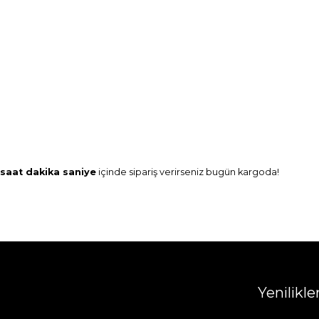
saat
dakika
saniye
içinde sipariş verirseniz
bugün
kargoda!
Yenilikl