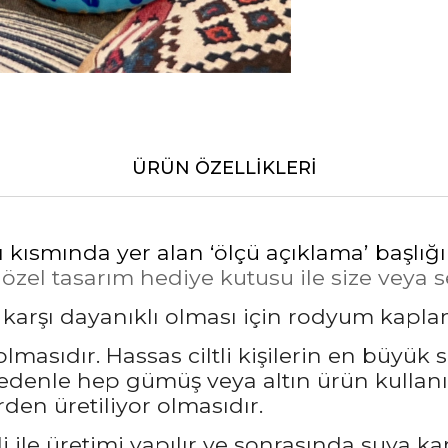
ÜRÜN ÖZELLIKLERI
ı kısmında yer alan ‘ölçü açıklama’ başlığ
el tasarım hediye kutusu ile size veya sev
a karşı dayanıklı olması için rodyum kapl
masıdır. Hassas ciltli kişilerin en büyük 
nedenle hep gümüş veya altın ürün kullanı
den üretiliyor olmasıdır.
 ile üretimi yapılır ve sonrasında suya ka