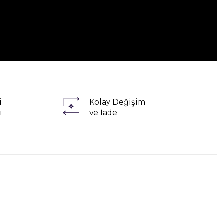
R
i
Kolay Değişim
i
ve İade