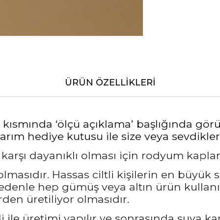
ÜRÜN ÖZELLIKLERI
alt kısmında ‘ölçü açıklama’ başlığında gö
rım hediye kutusu ile size veya sevdikleri
a karşı dayanıklı olması için rodyum kapl
masıdır. Hassas ciltli kişilerin en büyük 
nedenle hep gümüş veya altın ürün kullanı
den üretiliyor olmasıdır.
 ile üretimi yapılır ve sonrasında suya ka