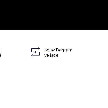
R
i
Kolay Değişim
i
ve İade