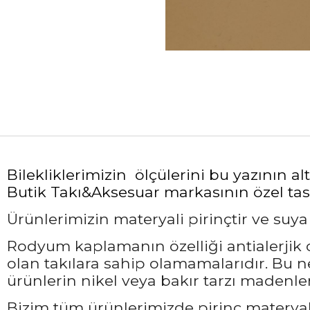
Bilekliklerimizin ölçülerini bu yazının 
Butik Takı&Aksesuar markasının özel tasa
Ürünlerimizin materyali pirinçtir ve suy
Rodyum kaplamanın özelliği antialerjik ol
olan takılara sahip olamamalarıdır. Bu 
ürünlerin nikel veya bakır tarzı madenler
Bizim tüm ürünlerimizde pirinç materyali