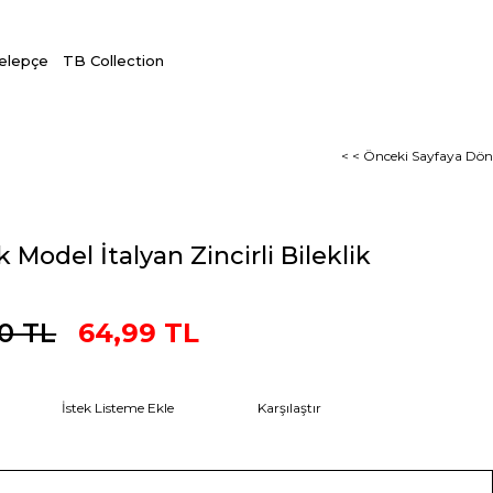
Kelepçe
TB Collection
< < Önceki Sayfaya Dön
Model İtalyan Zincirli Bileklik
0 TL
64,99 TL
İstek Listeme Ekle
Karşılaştır