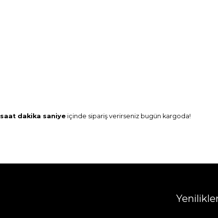
saat
dakika
saniye
içinde sipariş verirseniz
bugün
kargoda!
Yenilikl