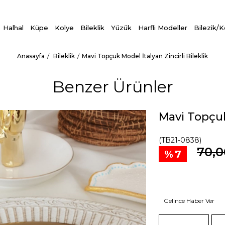
Halhal
Küpe
Kolye
Bileklik
Yüzük
Harfli Modeller
Bilezik/
Anasayfa
Bileklik
Mavi Topçuk Model İtalyan Zincirli Bileklik
Benzer Ürünler
Mavi Topçuk 
(TB21-0838)
70,0
7
Gelince Haber Ver