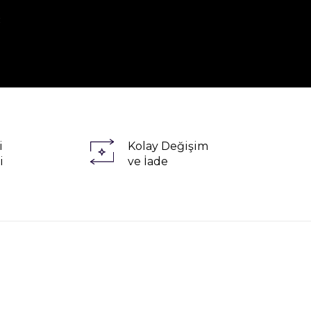
R
i
Kolay Değişim
i
ve İade