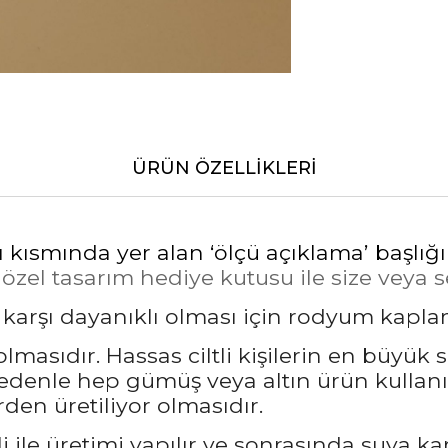
ÜRÜN ÖZELLIKLERI
ı kısmında yer alan ‘ölçü açıklama’ başlığ
el tasarım hediye kutusu ile size veya sev
a karşı dayanıklı olması için rodyum kapl
masıdır. Hassas ciltli kişilerin en büyük 
nedenle hep gümüş veya altın ürün kullanı
den üretiliyor olmasıdır.
 ile üretimi yapılır ve sonrasında suya ka