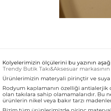
Kolyelerimizin ölçülerini bu yazının aşağ
Trendy Butik Takı&Aksesuar markasının öz
Ürünlerimizin materyali pirinçtir ve suy
Rodyum kaplamanın özelliği antialerjik ol
olan takılara sahip olamamalarıdır. Bu 
ürünlerin nikel veya bakır tarzı madenler
Bizim tüm ürünlerimizde pirinç materyali