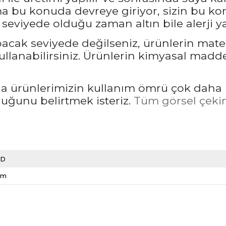
bu konuda devreye giriyor, sizin bu kon
seviyede olduğu zaman altın bile alerji ya
pacak seviyede değilseniz, ürünlerin mate
llanabilirsiniz. Ürünlerin kimyasal madd
rda ürünlerimizin kullanım ömrü çok daha 
unu belirtmek isteriz.
Tüm görsel çekim
LD
cm