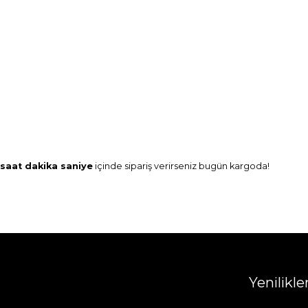
saat
dakika
saniye
içinde sipariş verirseniz
bugün
kargoda!
Yenilikl