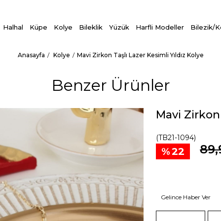
Halhal
Küpe
Kolye
Bileklik
Yüzük
Harfli Modeller
Bilezik/
Anasayfa
Kolye
Mavi Zirkon Taşlı Lazer Kesimli Yıldız Kolye
Benzer Ürünler
Mavi Zirkon 
(TB21-1094)
89,
22
Gelince Haber Ver