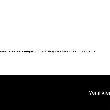
saat
dakika
saniye
içinde sipariş verirseniz
bugün
kargoda!
Yenilikl