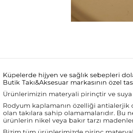
Küpelerde hijyen ve sağlık sebepleri do
Butik Takı&Aksesuar markasının özel tasa
Ürünlerimizin materyali pirinçtir ve suy
Rodyum kaplamanın özelliği antialerjik ol
olan takılara sahip olamamalarıdır. Bu 
ürünlerin nikel veya bakır tarzı madenler
Bizim tüm ürünlerimizde pirinç materyali