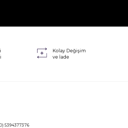
i
Kolay Değişim
i
ve İade
0) 5394377376