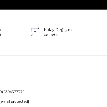
i
Kolay Değişim
i
ve İade
0) 5394377376
[email protected]