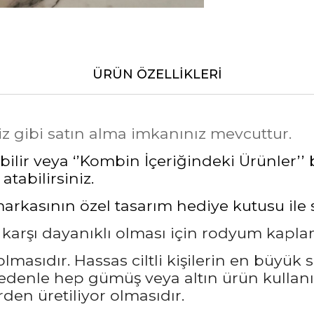
ÜRÜN ÖZELLIKLERI
iz gibi satın alma imkanınız mevcuttur.
lir veya ‘’Kombin İçeriğindeki Ürünler’’ b
atabilirsiniz.
asının özel tasarım hediye kutusu ile siz
a karşı dayanıklı olması için rodyum kapl
masıdır. Hassas ciltli kişilerin en büyük 
nedenle hep gümüş veya altın ürün kullanı
den üretiliyor olmasıdır.