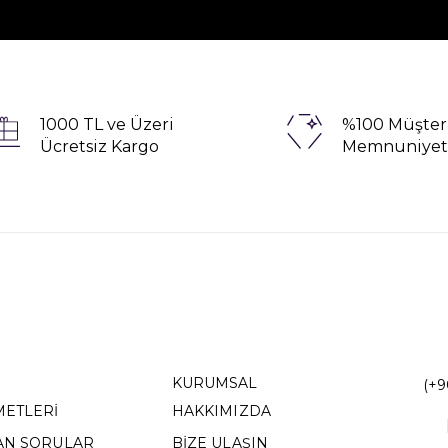
1000 TL ve Üzeri
%100 Müşter
Ücretsiz Kargo
Memnuniyet
KURUMSAL
(+9
METLERİ
HAKKIMIZDA
AN SORULAR
BİZE ULAŞIN