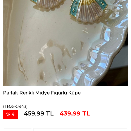
Parlak Renkli Midye Figürlü Küpe
(TB25-0943)
459,99 TL
439,99 TL
4