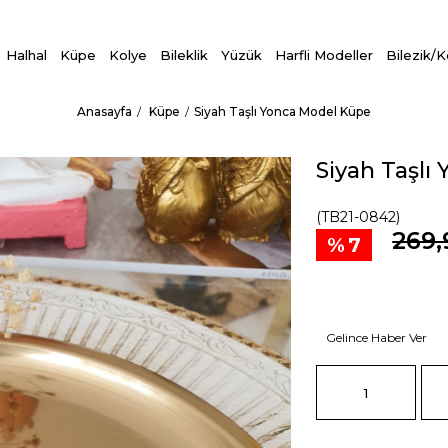
Halhal
Küpe
Kolye
Bileklik
Yüzük
Harfli Modeller
Bilezik/
Anasayfa
Küpe
Siyah Taşlı Yonca Model Küpe
Siyah Taşlı
(TB21-0842)
269,
7
Gelince Haber Ver