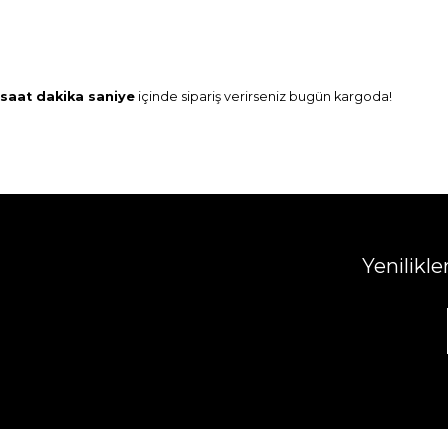
saat
dakika
saniye
içinde sipariş verirseniz
bugün
kargoda!
Yenilikl