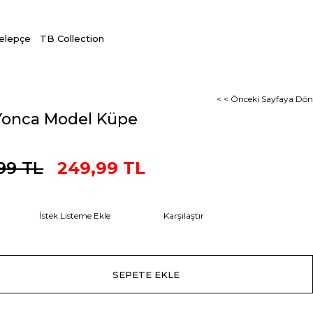
Kelepçe
TB Collection
< < Önceki Sayfaya Dön
 Yonca Model Küpe
99 TL
249,99 TL
İstek Listeme Ekle
Karşılaştır