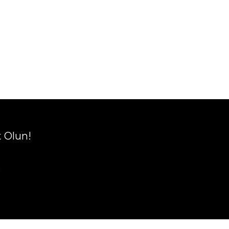
t Olun!
R