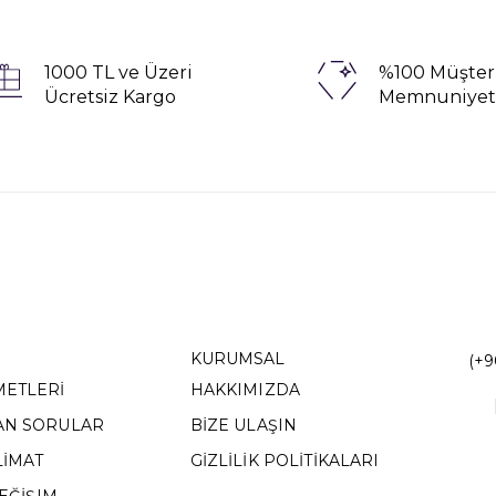
1000 TL ve Üzeri
%100 Müşter
Ücretsiz Kargo
Memnuniyet
KURUMSAL
(+9
METLERİ
HAKKIMIZDA
AN SORULAR
BİZE ULAŞIN
LİMAT
GİZLİLİK POLİTİKALARI
DEĞİŞIM