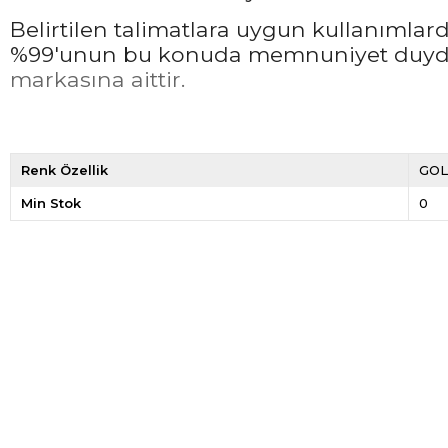
Belirtilen talimatlara uygun kullanımla
%99'unun bu konuda memnuniyet duyduğ
markasına aittir.
Renk Özellik
GO
Min Stok
0