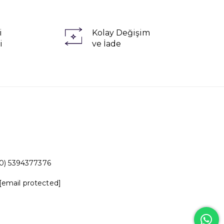
i
Kolay Değişim
i
ve İade
0) 5394377376
[email protected]