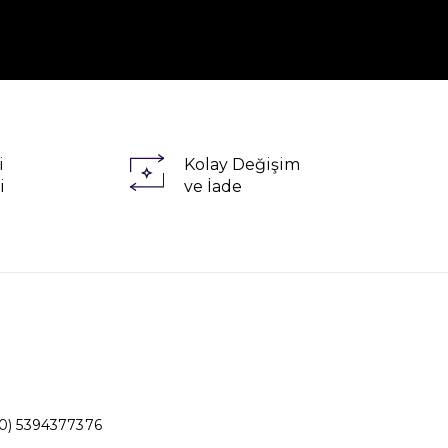
i
Kolay Değişim
i
ve İade
0) 5394377376