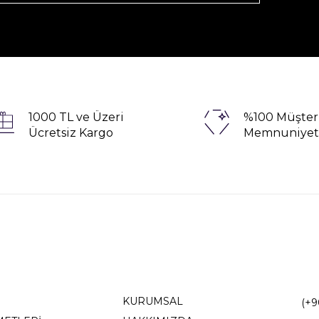
1000 TL ve Üzeri
%100 Müşter
Ücretsiz Kargo
Memnuniyet
KURUMSAL
(+9