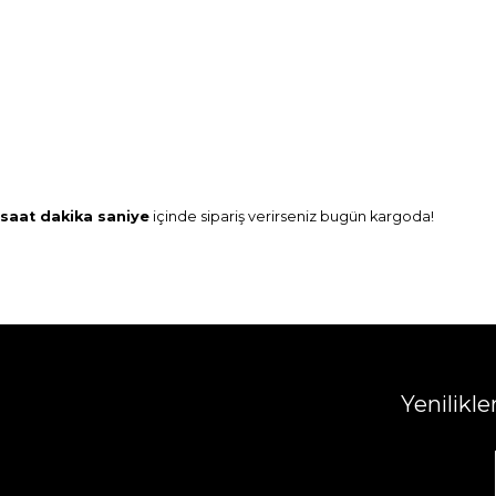
saat
dakika
saniye
içinde sipariş verirseniz
bugün
kargoda!
Yenilikl