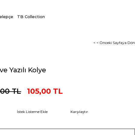
Kelepçe
TB Collection
< < Önceki Sayfaya Dön
ve Yazılı Kolye
,00 TL
105,00 TL
İstek Listeme Ekle
Karşılaştır