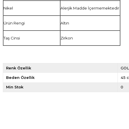
Nikel
Alerjik Madde İçermemektedir
Ürün Rengi
Altın
Taş Cinsi
Zirkon
Renk Özellik
GO
Beden Özellik
45 
Min Stok
0