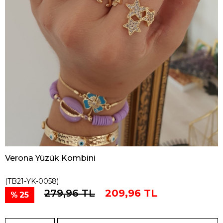
Verona Yüzük Kombini
(TB21-YK-0058)
279,96 TL
209,96 TL
25