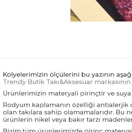
Kolyelerimizin ölçülerini bu yazının aşağ
Trendy Butik Takı&Aksesuar markasının öz
Ürünlerimizin materyali pirinçtir ve suy
Rodyum kaplamanın özelliği antialerjik ol
olan takılara sahip olamamalarıdır. Bu 
ürünlerin nikel veya bakır tarzı madenler
Bizim tüm ürünlerimizde pirinç materyali