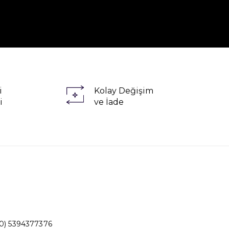
i
Kolay Değişim
i
ve İade
0) 5394377376