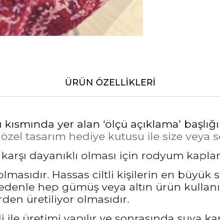
ÜRÜN ÖZELLIKLERI
ı kısmında yer alan ‘ölçü açıklama’ başlığ
el tasarım hediye kutusu ile size veya sev
a karşı dayanıklı olması için rodyum kapl
masıdır. Hassas ciltli kişilerin en büyük 
nedenle hep gümüş veya altın ürün kullanı
den üretiliyor olmasıdır.
 ile üretimi yapılır ve sonrasında suya ka