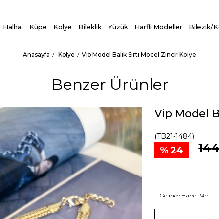
Halhal
Küpe
Kolye
Bileklik
Yüzük
Harfli Modeller
Bilezik/
Anasayfa
Kolye
Vip Model Balık Sırtı Model Zincir Kolye
Benzer Ürünler
Vip Model Ba
(TB21-1484)
144
24
Gelince Haber Ver