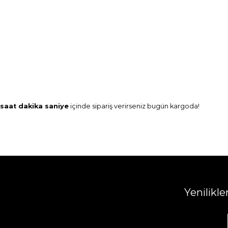
saat
dakika
saniye
içinde sipariş verirseniz
bugün
kargoda!
Yenilikl