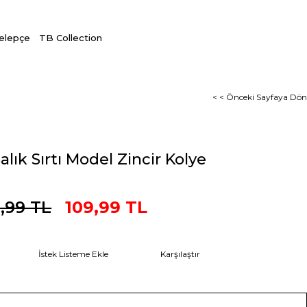
Kelepçe
TB Collection
< < Önceki Sayfaya Dön
lık Sırtı Model Zincir Kolye
,99 TL
109,99 TL
İstek Listeme Ekle
Karşılaştır