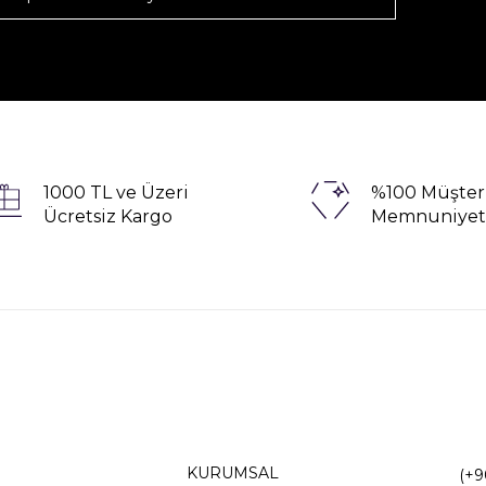
1000 TL ve Üzeri
%100 Müşter
Ücretsiz Kargo
Memnuniyet
KURUMSAL
(+9