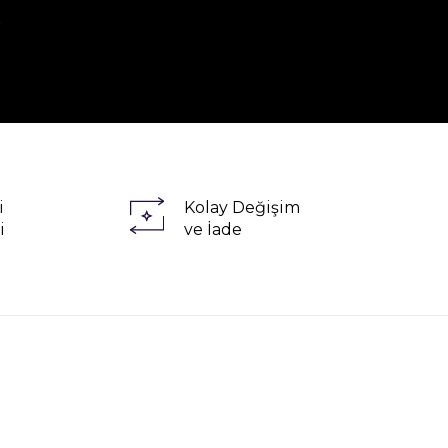
R
i
Kolay Değişim
i
ve İade