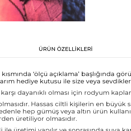
ÜRÜN ÖZELLIKLERI
alt kısmında ‘ölçü açıklama’ başlığında gö
rım hediye kutusu ile size veya sevdikleri
a karşı dayanıklı olması için rodyum kapl
masıdır. Hassas ciltli kişilerin en büyük 
nedenle hep gümüş veya altın ürün kullanı
den üretiliyor olmasıdır.
 ile üretimi yapılır ve sonrasında suya ka