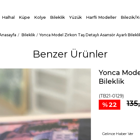
Halhal
Küpe
Kolye
Bileklik
Yüzük
Harfli Modeller
Bilezik/
Anasayfa
Bileklik
Yonca Model Zirkon Taş Detaylı Asansör Ayarlı Bilekli
Benzer Ürünler
Yonca Model
Bileklik
(TB21-0129)
135
22
Gelince Haber Ver