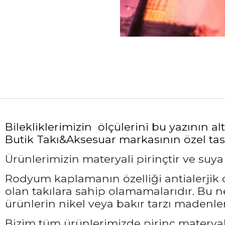
Bilekliklerimizin ölçülerini bu yazının 
Butik Takı&Aksesuar markasının özel tasa
Ürünlerimizin materyali pirinçtir ve suy
Rodyum kaplamanın özelliği antialerjik ol
olan takılara sahip olamamalarıdır. Bu 
ürünlerin nikel veya bakır tarzı madenler
Bizim tüm ürünlerimizde pirinç materyali