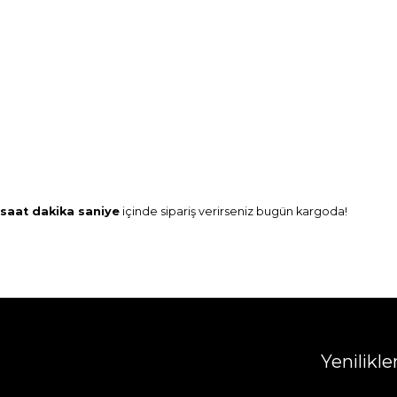
saat
dakika
saniye
içinde sipariş verirseniz
bugün
kargoda!
Yenilikl