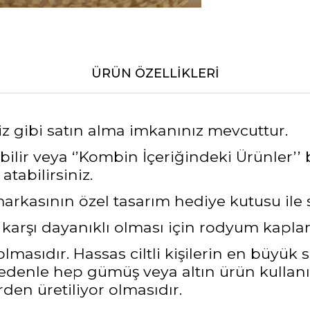
ÜRÜN ÖZELLIKLERI
iz gibi satın alma imkanınız mevcuttur.
lir veya ‘’Kombin İçeriğindeki Ürünler’’ b
atabilirsiniz.
asının özel tasarım hediye kutusu ile siz
a karşı dayanıklı olması için rodyum kapl
masıdır. Hassas ciltli kişilerin en büyük 
nedenle hep gümüş veya altın ürün kullanı
den üretiliyor olmasıdır.