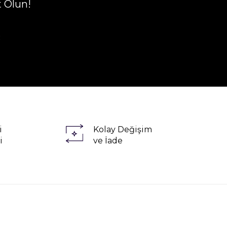
t Olun!
R
i
Kolay Değişim
i
ve İade