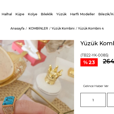
Halhal
Küpe
Kolye
Bileklik
Yüzük
Harfli Modeller
Bilezik/
Anasayfa
KOMBİNLER
Yüzük Kombini
Yüzük Kombini 4
Yüzük Komb
(TB22-YK-0085)
264
23
Gelince Haber Ver