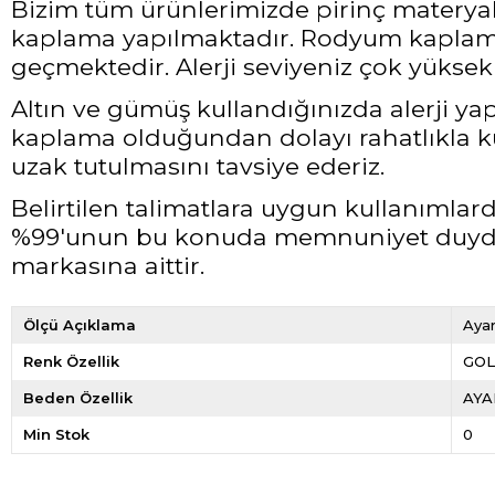
Bizim tüm ürünlerimizde pirinç materyali
kaplama yapılmaktadır. Rodyum kaplama 
geçmektedir. Alerji seviyeniz çok yüksek 
Altın ve gümüş kullandığınızda alerji ya
kaplama olduğundan dolayı rahatlıkla ku
uzak tutulmasını tavsiye ederiz.
Belirtilen talimatlara uygun kullanımla
%99'unun bu konuda memnuniyet duyduğ
markasına aittir.
Ölçü Açıklama
Ayar
Renk Özellik
GO
Beden Özellik
AYA
Min Stok
0