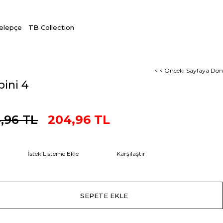
Kelepçe
TB Collection
< < Önceki Sayfaya Dön
ini 4
,96 TL
204,96 TL
İstek Listeme Ekle
Karşılaştır