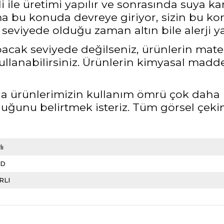
 ile üretimi yapılır ve sonrasında suya ka
bu konuda devreye giriyor, sizin bu kon
seviyede olduğu zaman altın bile alerji ya
pacak seviyede değilseniz, ürünlerin mate
llanabilirsiniz. Ürünlerin kimyasal madd
rda ürünlerimizin kullanım ömrü çok daha 
unu belirtmek isteriz.
Tüm görsel çekim
lı
LD
RLI