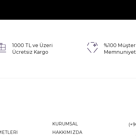
1000 TL ve Üzeri
%100 Müşter
Ücretsiz Kargo
Memnuniyet
KURUMSAL
(+9
METLERİ
HAKKIMIZDA