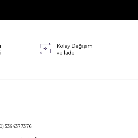
i
Kolay Değişim
i
ve İade
0) 5394377376