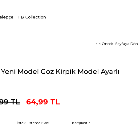
Kelepçe
TB Collection
< < Önceki Sayfaya Dön
ı Yeni Model Göz Kirpik Model Ayarlı
99 TL
64,99 TL
İstek Listeme Ekle
Karşılaştır