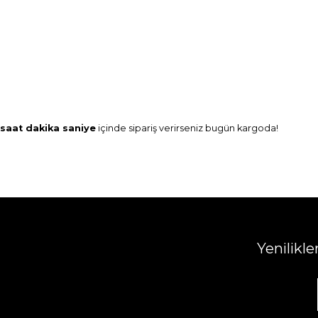
saat
dakika
saniye
içinde sipariş verirseniz
bugün
kargoda!
Yenilikl