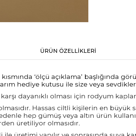
ÜRÜN ÖZELLIKLERI
alt kısmında ‘ölçü açıklama’ başlığında gö
rım hediye kutusu ile size veya sevdikleri
a karşı dayanıklı olması için rodyum kapl
masıdır. Hassas ciltli kişilerin en büyük 
nedenle hep gümüş veya altın ürün kullanı
den üretiliyor olmasıdır.
 ile üretimi yapılır ve sonrasında suya ka