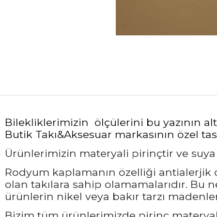
Bilekliklerimizin ölçülerini bu yazının 
Butik Takı&Aksesuar markasının özel tasa
Ürünlerimizin materyali pirinçtir ve suy
Rodyum kaplamanın özelliği antialerjik ol
olan takılara sahip olamamalarıdır. Bu 
ürünlerin nikel veya bakır tarzı madenler
Bizim tüm ürünlerimizde pirinç materyali