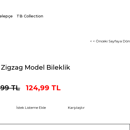
Kelepçe
TB Collection
< < Önceki Sayfaya Dön
ı Zigzag Model Bileklik
,99 TL
124,99 TL
İstek Listeme Ekle
Karşılaştır