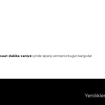
saat
dakika
saniye
içinde sipariş verirseniz
bugün
kargoda!
Yenilikl