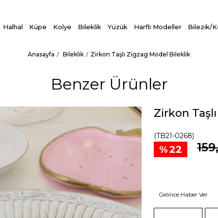
Halhal
Küpe
Kolye
Bileklik
Yüzük
Harfli Modeller
Bilezik/
Anasayfa
Bileklik
Zirkon Taşlı Zigzag Model Bileklik
Benzer Ürünler
Zirkon Taşl
(TB21-0268)
159
22
Gelince Haber Ver