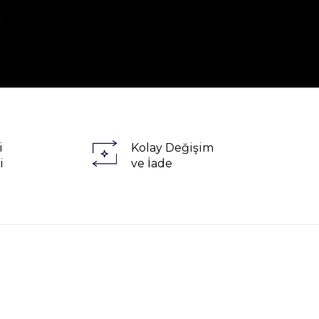
R
i
Kolay Değişim
i
ve İade